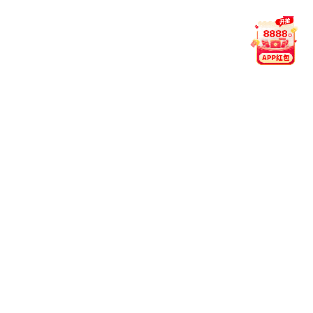
【不卡顿】
即使用流量看高清直播也不会卡，mk体育在线官网-MK体
育(中国) 在网络优化这块做得不错。
【赛事全】
五大联赛肯定有，甚至一些地方性比赛也能找到，冷门赛事
也能跟。
【界面清晰】
操作逻辑清楚，找比赛不绕路，设置也很人性化，第一次用
就能上手。