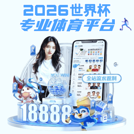
注册入口
极速响应