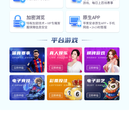
mk体育 · 版本更新历史归档
我们记录每次进步，只为更稳定的赛事观看与数据服务。
2025 年
2025年6月12日 · v6.1.2
新增“赛事快报”弹窗提醒。
推荐算法优化，提升相关性。
夜间模式下字体显示修复。
2025年3月8日 · v6.0.0