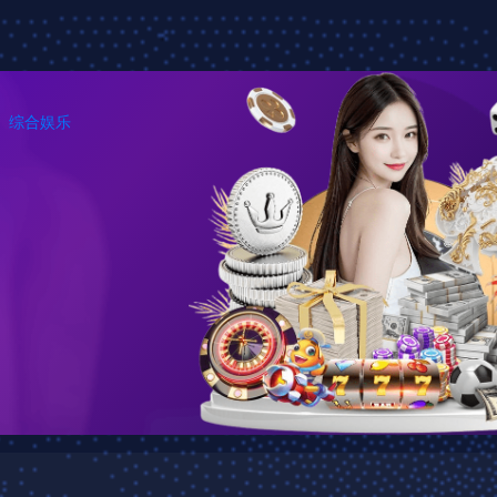
用户使用协议
版本号：v1.0 ｜ 最近更新：2025年7月
任何服务之前，请务必阅读并理解本协议内容。访问、注册、浏览或使用