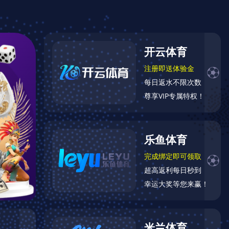
App
公司
体育
注册入口
简介
资讯
即代表您接受所有条款。