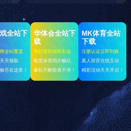
擅自使用、传播或改编平台资料。
。
平台所在地法院提起诉讼。