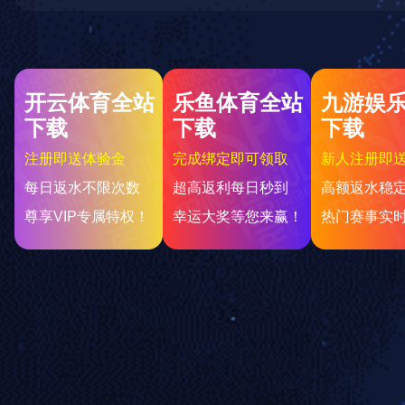
五、知识产权声明
mk体育平台的所有内容（含图像
六、免责声明
本平台所提供的数据和信息均为参
七、协议修改
平台有权在无需通知用户的情况下
八、法律适用与争议解决
本协议适用中华人民共和国相关法