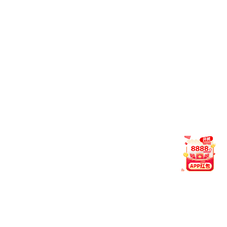
同时，在体能方面，相比于客队，北京国安对于主场
草坪情况更加了解，可以选择适合自己的战术安排。
如充分利用边路突破以及长传直塞等方式，将威胁传
递给对方门前。此外，对于裁判判罚等细节问题，因
为主场因素也可能会倾斜于东道主，有助于降低不必
要的不利影响。
因此，在这次与英博的交锋中，北京国安若能善用主
场之利，将大大增加他们争取首胜的可能性，同时也
让全体球迷倍感振奋与期待。
4、球迷支持的重要作用
足球是一项充满激情与情感的运动，而球迷则是其中
不可或缺的一部分。在即将到来的比赛中，北京国安
全队上下都非常渴望获得来自球迷的大力支持，希望