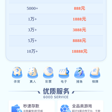
1、国安近期状态分析
北京国安在新赛季开局阶段表现并不理想，几场比赛
下来仅取得平局与失利，尚未尝到胜利的甘甜。球队
在进攻端显得乏力，往往难以打破对方防线。尤其是
在关键时刻，无法把握住机会，使得球队士气受到影
响。然而，在最近的一两场比赛中，国安逐渐找到了
感觉，队员们之间的默契度有所提升。
此外，国安队中的一些年轻球员开始崭露头角，他们
的拼搏精神和积极态度为球队注入了新的活力。教练
组也针对目前的问题进行了有效调整，通过训练提高
球员们的综合素质和技术水平，让球队有望在本场比
赛中焕发新生。这种积极向上的变化，让球迷们重燃
希望。