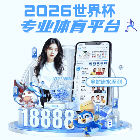
注册入口
全天更新 ·
mk体育
赛事实
时同步
无论您身在何处，
mk体育APP
为您带来高速、高
清、稳定的观赛体验。
下载客户端
网页端访问