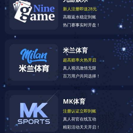
米切尔坚定
在最近的季后赛首轮
需继续努力奋战，以
队未来的影响。首先