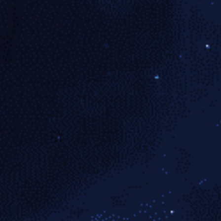
断适应并改善团队策
首先，在防守端，要
人盯人，而针对注重
率，为进攻创造良好
其次，在进攻端，也
而当面对弱防守时，
时增强本队取得胜利
4、球迷与
除了内部因素外，外
尔对此也颇有体悟，
迷总能给他们注入无
在经历艰苦卓绝赛事