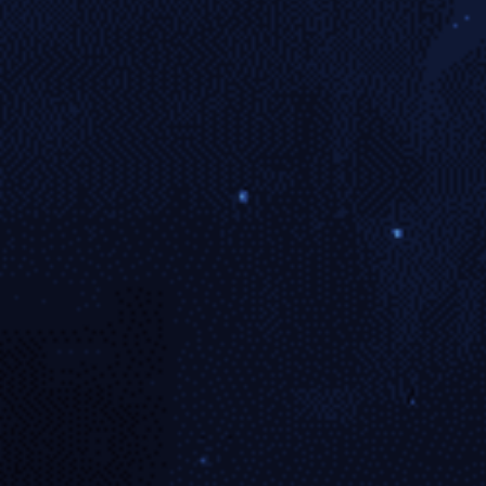
情书写属于这支球队
上一篇：
国足FIFA排名反超泰国迎战在即双…
热榜精选
#1
#2