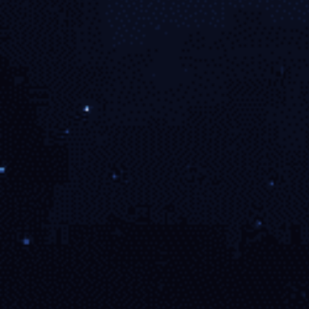
马祖拉称赞杰伦布朗的比赛投
米兰计划
入与好
吉拉加
2026-05-30
推荐
2026-05
推荐网站