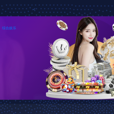
全天更新 ·
mk
无论您身在何处，
mk体育A
体验。
下载客户端
网页