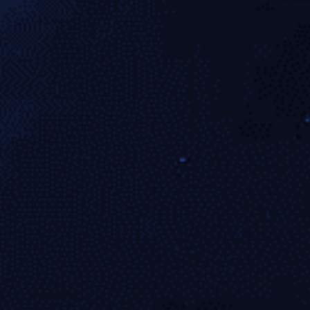
的新篇章！
#3
#