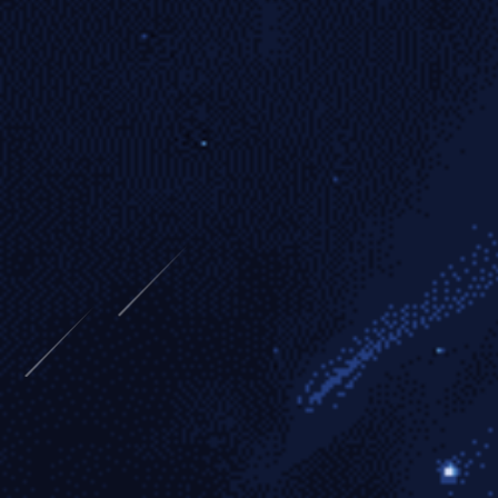
尽管个别球员的表现
的言辞中也多次强调
才能走得更远。
为了增强团队凝聚力
支持。他鼓励每位队
提高整体战斗力。
此外，在比赛中，每
切尔作为桥梁起到了
而提升整体表现。
3、调整战
随着季后赛阶段越来
同对手，根据实际情