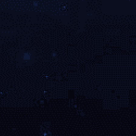
引援锁定格雷茨卡和
SGA本赛季真实命中率高达
665场均得
-29
推荐
2026-06-11
推荐
联系我们
南宁市青秀区民族大道136号
support@thanksgood.com
m
登