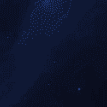
持者欢呼呐喊，也会激发他们展现最佳状态。而对于舆论环境而
动员们自信心，让他们勇敢迎接挑战。
和质疑的时候，正确引导舆论也是十分关键。米切尔积极回应媒
的成熟与智慧为队友们化解不必要的不安。此外，他还利用社交
人都能感受到这份团结一致，为未来打下良好的基础。
表态“季后赛首轮只是开始”不仅体现了他作为领袖强烈责任感
导力到团队合作，再到战术调整，以及外部环境支持，这些要素
系列条件。而这一系列努力都是为了实现更高目标，提高自身竞
nging the journey ahead may be, as long as the team main
volves, success will inevitably降临于理想之地。因此，我