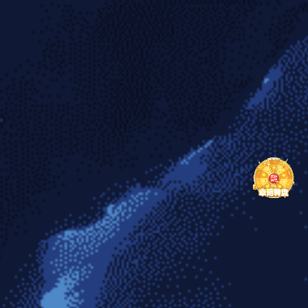
曼德和武什科维奇等新
机遇。因此，他们开始
在未来几年持续下去，
各类视频剪辑和数据分
在市场上的价值提升。
训系统到一线队，每一
种良好的环境无疑是其