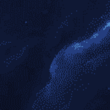
队同样重视年轻人才的发展。他们通过制定相应的人才培养计划
注重心理辅导，以帮助他们更好地适应职业生涯初期可能面临的
同时也让更多优秀青年才俊走入公众视野。
间，各大俱乐部之间的信息交流日益频繁，使得这些有潜力的新
进行合作与沟通，也让整个联盟受益匪浅，从而形成一种良性的
望与发展前景
什科维奇等人的崛起，可以预见，他们将会引领一波新的潮流，
，不仅要保持目前良好的状态，还需不断提升自己的技能，以便
，新星辈出已成常态。但真正能够站稳脚跟并实现长足发展的却
的职业生涯，包括选择合适的发展路径，以及寻找最契合自身特