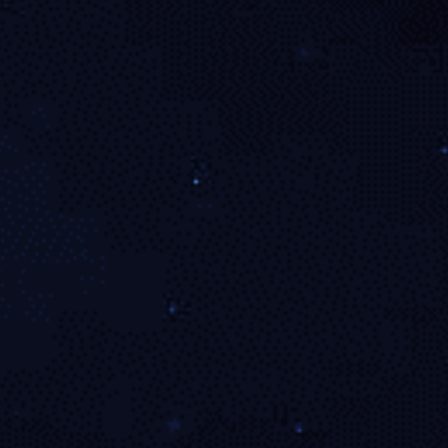
下一篇：
维尔纳重燃斗志美职联连场进球身
4
马健谈篮球自我幻想与现代篮
球真实
2026-07-29
推荐