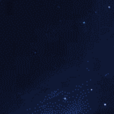
而武什科维奇所在球
的实战经验，同时还
在竞争中占据优势，
此外，在转会窗口期
部间对彼此青训成果
水平及身价。
4、未来展
随着扬迪奥曼德和武
梦。而对于他们来说
并取得成功。
其实，在当今足球界
们需要合理规划自己