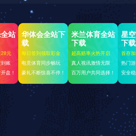
价值。
现与技术分析
德甲联赛中的表现可谓是炙手可热。他凭借出色的个人技术和场
其是在进攻端，他不仅能够有效地突破防线，还能精准传递助攻
比赛中的拼搏精神也为他赢得了众多赞誉。他无论是在关键时刻
心理素质应对各种压力。这种稳定性无疑增强了他在转会市场上
奇同样展现出了极强的竞技状态。在过去的一段时间里，他不断
得他不仅仅是一名攻击型球员，更成为球队中不可或缺的全能战
随之水涨船高。
势与投资环境
赛的发展和全球足球市场的变化，一些年轻球员逐渐成为俱乐部