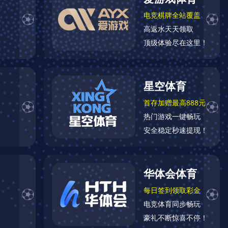
维奇紧随其后
们对这位年轻球员的未
面详细分析这一榜单，
烈的德甲联赛中脱颖而