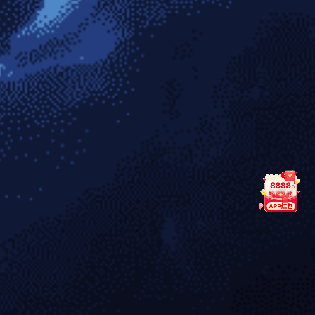
，为年轻球员提供丰富
挑战。这些措施让球队
星被更多人知晓。俱乐
循环，有利于提高整体
让更多年轻人敢于追
能继续留在顶级联赛中
是少之又少。因此，他
点的平台来施展才华。