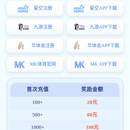
2026-06-04 03:38
54 次阅读
首页
/
体育资讯
本文将围绕德国前锋维尔纳在美职联的表现进行深入
分析，探讨他如何重燃斗志、连续进球以及身价跌至
300万的现状。文章分为四个部分：首先，分析维尔
纳在职业生涯中的起起伏伏及其对抗挫折的心态；其
次，探讨他在加盟美职联后的状态提升与连场进球的
影响；第三，讨论维尔纳身价下滑的原因及其对未来
职业发展的影响；最后，总结维尔纳的经历对于年轻
球员和整个足球界所带来的启示与反思。通过这些方
面的剖析，我们希望能够更全面地理解这位球员当前
的处境和未来的发展潜力。