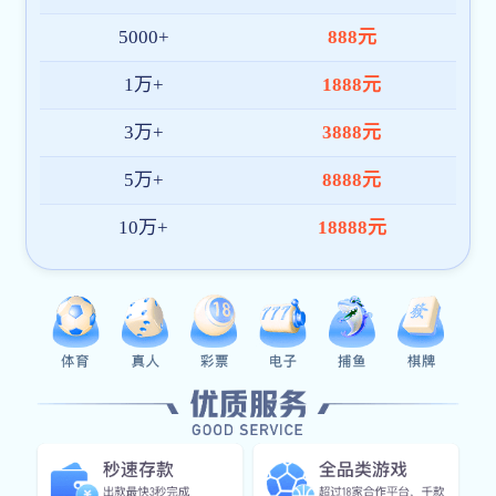
1、维尔纳职业生涯回顾
维尔纳自进入职业足球以来，一直是备受瞩目的青年
才俊。他曾在德甲联赛中表现出色，为球队打入大量
关键进球，并获得了广泛认可。然而，在转会至英超
后，他面临着竞争激烈和适应不良等问题，导致状态
下滑。这段低迷时期让许多人开始怀疑他的能力，但
他并没有放弃，而是选择努力训练，希望能恢复昔日
辉煌。
待到加盟美职联后，维尔纳似乎找到了重新焕发活力
的契机。他在新环境中逐渐适应，并开始展现出自己
的进攻能力。这一转变不仅令他重拾信心，也吸引了
媒体和球迷们的注意。在此过程中，他逐渐明白了适
应新环境的重要性，以及不断挑战自我的必要性。